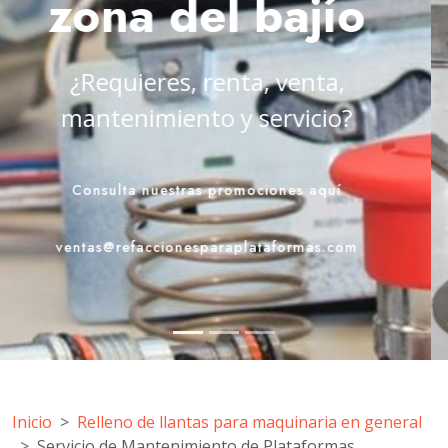
zona del bajío
En Eskala tenemos la mejor solución
en plataformas elevadoras
Contáctenos
ventas@refaccionesparaplataformas.com
Inicio
Relleno de llantas para maquinaria en general
Servicio de Mantenimiento de Plataformas