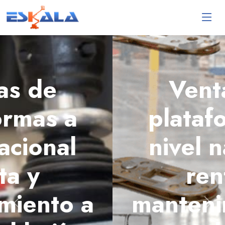
Ventas de
plataformas a
nivel nacional
renta y
mantenimiento a