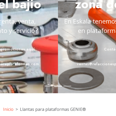
zona del bajío
En Eskala tenemos la mejor solución
en plataformas elevadoras
Contáctenos
ventas@refaccionesparaplataformas.com
Inicio
Llantas para plataformas GENIE®