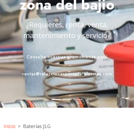
zona del bajío
En Eskala tenemos la mejor solu
en plataformas elevadoras
Contáctenos
ventas@refaccionesparaplataformas.com
Inicio
Baterías JLG